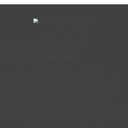
2021 erschien der Band in
Zusammenarbeit mit dem
Landkreis Ludwigslust-Parchim.
MAGISCHES
MECKLENBURG
Der Landkreis Ludwigslust-Parchim, im Südwesten Mecklenburg-
Vorpommerns gelegen und mit einer Fläche von 4.752
Quadratkilometern der zweitgrößte Landkreis Deutschlands, zeigt
Mecklenburg von seiner schönsten Seite. Warum? Dafür gibt es
überzeugende Gründe: einzigartige Natur, tolle Lebensqualität,
Kultur für jeden Geschmack, ein Miteinander von starker Wirtschaft
und moderner Landwirtschaft und ein Herz für Gäste aus aller Welt.