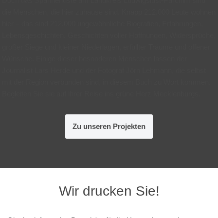
Doch das Spannendste am Landkreis Ludwigslust-Parchim sind
die Menschen, die hier zuhause sind. Knapp 212.000 Leute wohnen
hier – das sind 212.000 ungewöhnliche Biografien, Erfahrungen,
Lebensgeschichten. Geschichten voller Hoffnungen, Widersprüche,
großer Siege und kleiner Niederlagen, erfüllter Träume und offener
Wünsche. Einige dieser besonderen Menschen lassen der
Journalist Lars Herde und der Fotograf Jörn Lehmann, die selbst
mit der Region verbunden sind, in diesem Buch zu Wort kommen.
Begleiten Sie sie auf ihrer Reise ins grüne Herz Mecklenburgs.
Zu unseren Projekten
Wir drucken Sie!